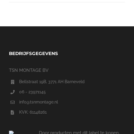
BEDRIJFSGEGEVENS
TSN MONTAGE BV
Bellstraat 19B, 3771 AH Barneveld
06 - 23971145
info@tsnmontage.nl
KVK: 61148261
Door producten met dit label te kopen,