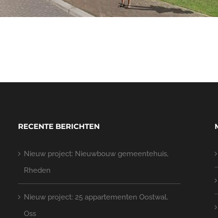
RECENTE BERICHTEN
Nieuw project: Nieuwbouw gemeentehuis,
Rheden
Nieuw project: 25 appartementen Oostwal,
Oss