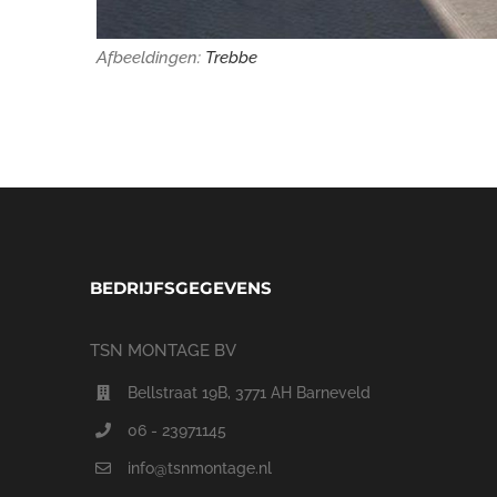
Afbeeldingen:
Trebbe
BEDRIJFSGEGEVENS
TSN MONTAGE BV
Bellstraat 19B, 3771 AH Barneveld
06 - 23971145
info@tsnmontage.nl