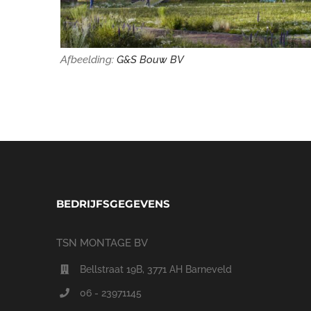
Afbeelding:
G&S Bouw BV
BEDRIJFSGEGEVENS
TSN MONTAGE BV
Bellstraat 19B, 3771 AH Barneveld
06 - 23971145