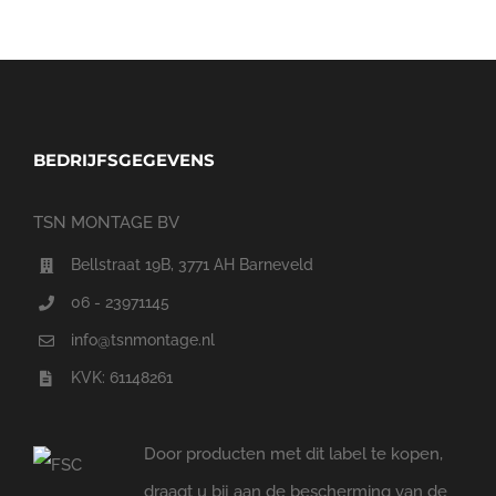
BEDRIJFSGEGEVENS
TSN MONTAGE BV
Bellstraat 19B, 3771 AH Barneveld
06 - 23971145
info@tsnmontage.nl
KVK: 61148261
Door producten met dit label te kopen,
draagt u bij aan de bescherming van de