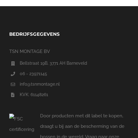
BEDRIJFSGEGEVENS
TSN MONTAGE BV
Bellstraat 19B, 3771 AH Barneveld
06 - 23971145
info@tsnmontage.nl
KVK: 61148261
Door producten met dit label te kopen,
draagt u bij aan de bescherming van de
bossen in de wereld. Vraag naar onze